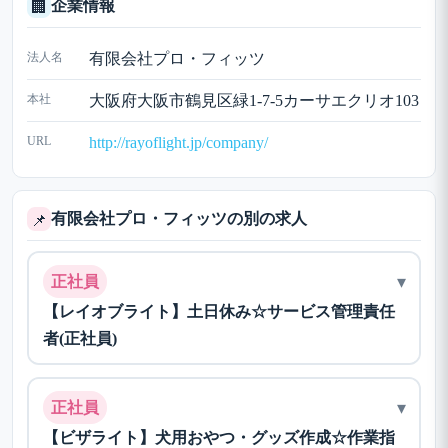
企業情報
🏢
法人名
有限会社プロ・フィッツ
本社
大阪府大阪市鶴見区緑1-7-5カーサエクリオ103
URL
http://rayoflight.jp/company/
有限会社プロ・フィッツの別の求人
📌
▾
正社員
【レイオブライト】土日休み☆サービス管理責任
者(正社員)
▾
正社員
【ビザライト】犬用おやつ・グッズ作成☆作業指