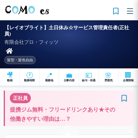
【レイオブライト】土日休み☆サービス管理責任者(正社
員)
有限会社プロ・フィッツ
髪型・髪色自由
🎥
🕐
📍
💼
💴
🌸
🏢
動画
勤務時間
勤務地
仕事内容
給与・待遇
雰囲気
企業情報
正社員
提携ジム無料・フリードリンクあり★その
他働きやすい理由は…？