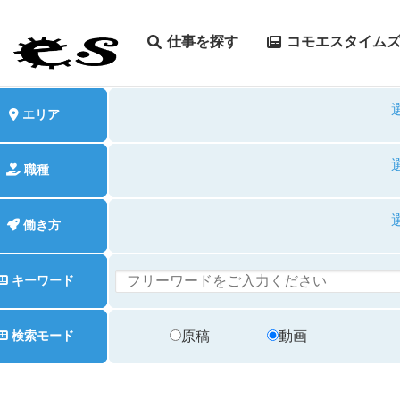
仕事を探す
コモエスタイム
エリア
職種
働き方
キーワード
原稿
動画
検索モード