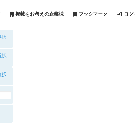
ズ
掲載をお考えの企業様
ブックマーク
ログ
選択
選択
選択