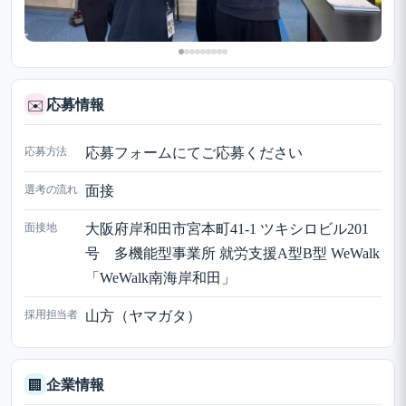
応募情報
✉️
応募方法
応募フォームにてご応募ください
選考の流れ
面接
面接地
大阪府岸和田市宮本町41-1 ツキシロビル201
号 多機能型事業所 就労支援A型B型 WeWalk
「WeWalk南海岸和田」
採用担当者
山方（ヤマガタ）
企業情報
🏢