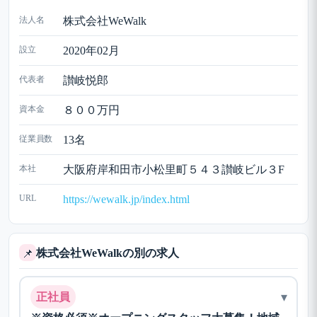
法人名
株式会社WeWalk
設立
2020年02月
代表者
讃岐悦郎
資本金
８００万円
従業員数
13名
本社
大阪府岸和田市小松里町５４３讃岐ビル３F
URL
https://wewalk.jp/index.html
株式会社WeWalkの別の求人
📌
▾
正社員