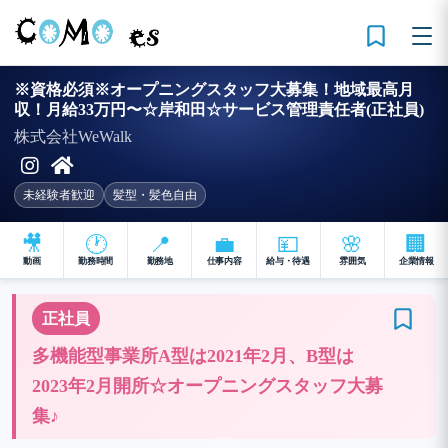
※資格必須※オープニングスタッフ大募集！地域最高月
収！月給33万円〜☆岸和田☆サービス管理責任者(正社員)
株式会社WeWalk
未経験者歓迎
髪型・髪色自由
🎥
🕐
📍
💼
💴
🌸
🏢
動画
勤務時間
勤務地
仕事内容
給与・待遇
雰囲気
企業情報
正社員
多機能型事業所A型は2021年2月、B型は
2023年2月開所☆オープニングスタッフ大募
集♪