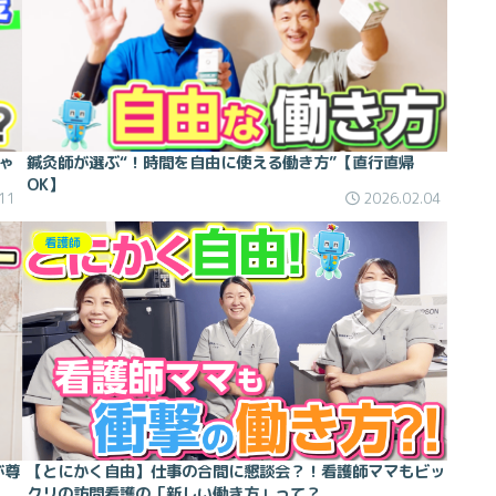
ゃ
鍼灸師が選ぶ“！時間を自由に使える働き方”【直行直帰
OK】
11
2026.02.04
看護師
が尊
【とにかく自由】仕事の合間に懇談会？！看護師ママもビッ
クリの訪問看護の「新しい働き方」って？