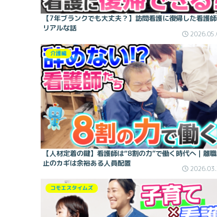
【7年ブランクでも大丈夫？】訪問看護に復帰した看護師
リアルな話
2026.05.
介護編
【人材定着の鍵】看護師は“8割の力”で働く時代へ｜離職
止のカギは余裕ある人員配置
2026.03.
コモエスタイムズ