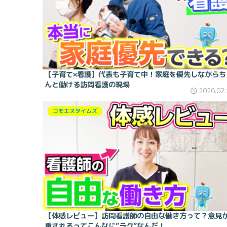
【子育て×看護】代表も子育て中！家庭を優先しながらち
んと働ける訪問看護の現場
2026.02.
コモエスタイムズ
【体感レビュー】訪問看護師の自由な働き方って？意見
重されるってこんなに”ラク”なんだ！