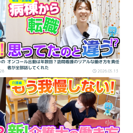
看護・医療編
みの
オンコール出動は年数回？訪問看護のリアルな働き方を責任
者が全部話してくれた
28
2026.05.13
介護編