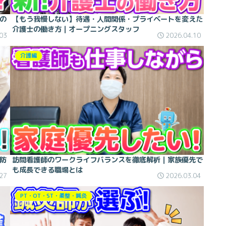
の
【もう我慢しない】待遇・人間関係・プライベートを変えた
介護士の働き方｜オープニングスタッフ
03
2026.04.10
介護編
防
訪問看護師のワークライフバランスを徹底解析｜家族優先で
も成長できる職場とは
27
2026.03.04
PT・OT・ST・柔整・鍼灸