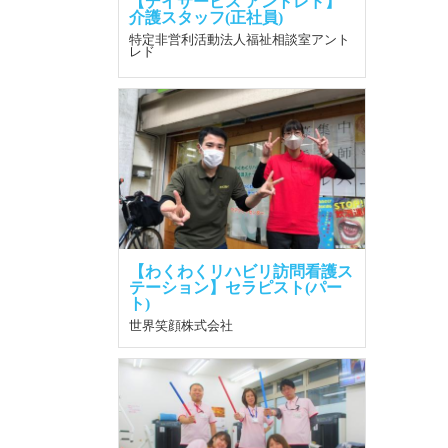
【デイサービス アントレド】
介護スタッフ(正社員)
特定非営利活動法人福祉相談室アント
レド
【わくわくリハビリ訪問看護ス
テーション】セラピスト(パー
ト)
世界笑顔株式会社