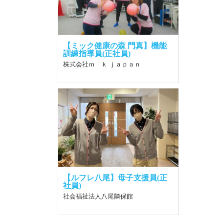
【ミック健康の森 門真】機能
訓練指導員(正社員)
株式会社ｍｉｋ ｊａｐａｎ
【ルフレ八尾】母子支援員(正
社員)
社会福祉法人八尾隣保館