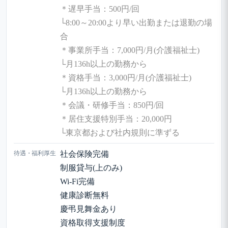
＊遅早手当：500円/回
└8:00～20:00より早い出勤または退勤の場
合
＊事業所手当：7,000円/月(介護福祉士)
└月136h以上の勤務から
＊資格手当：3,000円/月(介護福祉士)
└月136h以上の勤務から
＊会議・研修手当：850円/回
＊居住支援特別手当：20,000円
└東京都および社内規則に準ずる
待遇・福利厚生
社会保険完備
制服貸与(上のみ)
Wi-Fi完備
健康診断無料
慶弔見舞金あり
資格取得支援制度