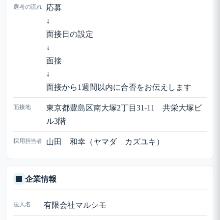
選考の流れ
応募
↓
面接日の設定
↓
面接
↓
面接から1週間以内に合否をお伝えします
面接地
東京都豊島区南大塚2丁目31-11 共栄大塚ビ
ル3階
採用担当者
山田 和幸（ヤマダ カズユキ）
企業情報
🏢
法人名
有限会社マルシモ