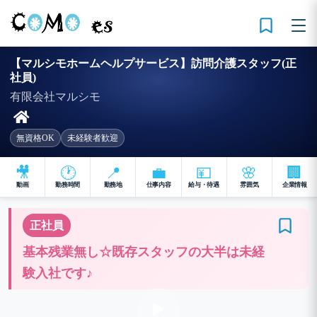
【マルシモホームヘルプサービス】訪問介護スタッフ(正
社員)
有限会社マルシモ
無資格OK
未経験者歓迎
🎥
🕐
📍
💼
💴
🌸
🏢
動画
勤務時間
勤務地
仕事内容
給与・待遇
雰囲気
企業情報
正社員
基本残業無し☆既存スタッフの大半は未経
験入社です♪