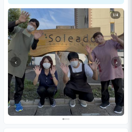
1/4
‹
›