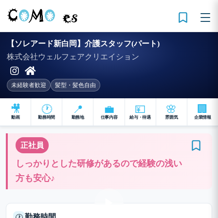
【ソレアード新白岡】介護スタッフ(パート)
株式会社ウェルフェアクリエイション
未経験者歓迎
髪型・髪色自由
🎥
🕐
📍
💼
💴
🌸
🏢
動画
勤務時間
勤務地
仕事内容
給与・待遇
雰囲気
企業情報
正社員
しっかりとした研修があるので経験の浅い
方も安心♪
勤務時間
🕐