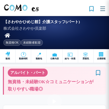
【さわやかひめじ館】介護スタッフ(パート)
株式会社さわやか倶楽部
無資格OK
未経験者歓迎
🎥
🕐
📍
💼
💴
🌸
🏢
動画
勤務時間
勤務地
仕事内容
給与・待遇
雰囲気
企業情報
アルバイト・パート
無資格・未経験OK☆コミュニケーションが
取りやすい職場◎