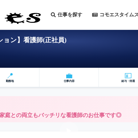
仕事を探す
コモエスタイム
ョン】看護師(正社員)
📍
💼
💴
勤務地
仕事内容
給与・待遇
家庭との両立もバッチリな看護師のお仕事です◎