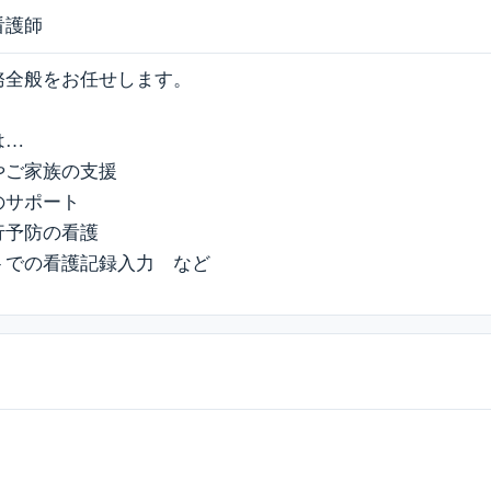
看護師
務全般をお任せします。
は…
やご家族の支援
のサポート
行予防の看護
トでの看護記録入力 など