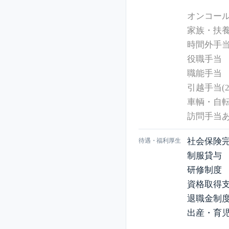
オンコール手
家族・扶養手
時間外手
役職手当
職能手当
引越手当(2
車輌・自転車
訪問手当
社会保険
待遇・福利厚生
制服貸与
研修制度
資格取得
退職金制
出産・育児