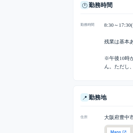
勤務時間
🕐
8:30～17:3
勤務時間
残業は基本
※午後10時
ん。ただし
勤務地
📍
大阪府豊中市
住所