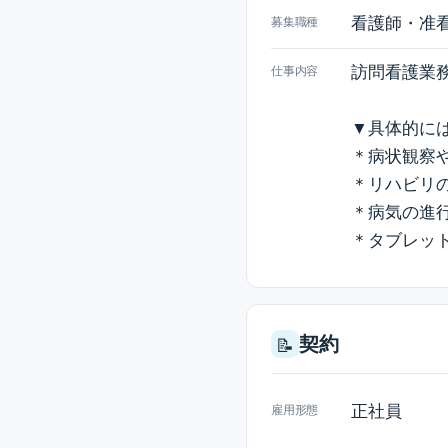
看護師・准
募集職種
訪問看護業
仕事内容
▼具体的に
＊病状観察
＊リハビリ
＊病気の進
＊タブレッ
契約
📝
正社員
雇用形態