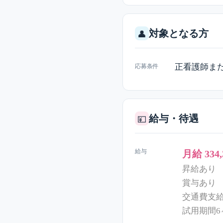
対象となる方
👤
正看護師ま
応募条件
給与・待遇
💴
給与
月給 334
昇給あり
賞与あり
交通費支給(
試用期間6