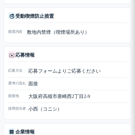
受動喫煙防止措置
🚭
措置内容
敷地内禁煙（喫煙場所あり）
応募情報
✉️
応募方法
応募フォームよりご応募ください
選考の流れ
面接
面接地
大阪府高槻市唐崎西2丁目2-9
採用担当者
小西（コニシ）
企業情報
🏢