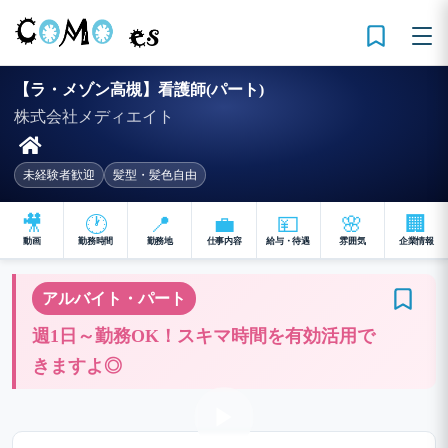
【ラ・メゾン高槻】看護師(パート)
株式会社メディエイト
未経験者歓迎
髪型・髪色自由
🎥
🕐
📍
💼
💴
🌸
🏢
動画
勤務時間
勤務地
仕事内容
給与・待遇
雰囲気
企業情報
アルバイト・パート
週1日～勤務OK！スキマ時間を有効活用で
きますよ◎