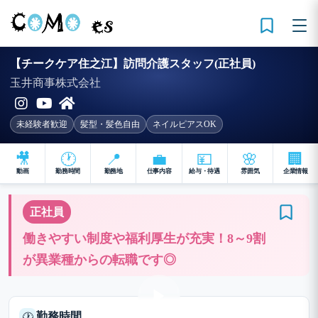
【チークケア住之江】訪問介護スタッフ(正社員)
玉井商事株式会社
未経験者歓迎
髪型・髪色自由
ネイルピアスOK
🎥
🕐
📍
💼
💴
🌸
🏢
動画
勤務時間
勤務地
仕事内容
給与・待遇
雰囲気
企業情報
正社員
働きやすい制度や福利厚生が充実！8～9割
が異業種からの転職です◎
勤務時間
🕐