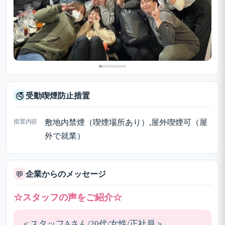
受動喫煙防止措置
🚭
措置内容
敷地内禁煙（喫煙場所あり）,屋外喫煙可（屋
外で就業）
企業からのメッセージ
💬
☆スタッフの声をご紹介☆
＜スタッフAさん/20代/女性/正社員＞