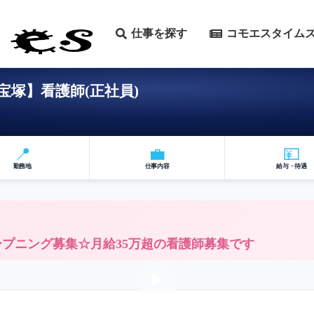
仕事を探す
コモエスタイム
塚】看護師(正社員)
📍
💼
💴
勤務地
仕事内容
給与・待遇
！オープニング募集☆月給35万超の看護師募集です