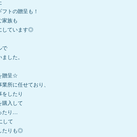
た
ギフトの贈呈も！
ご家族も
にしています◎
ルで
いました。
を贈呈☆
事業所に任せており、
事をしたり
を購入して
ったり…
にして
したりも◎