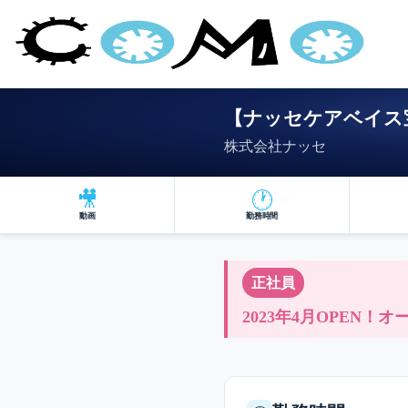
【ナッセケアベイス宝
株式会社ナッセ
🎥
🕐
動画
勤務時間
正社員
2023年4月OPEN