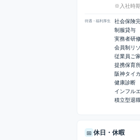
※入社時
社会保険
待遇・福利厚生
制服貸与
実務者研
会員制リ
従業員ご
提携保育
阪神タイ
健康診断
インフル
積立型退
休日・休暇
📅