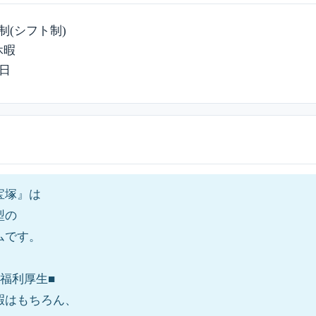
制(シフト制)
休暇
9日
宝塚』は
型の
ムです。
福利厚生■
暇はもちろん、