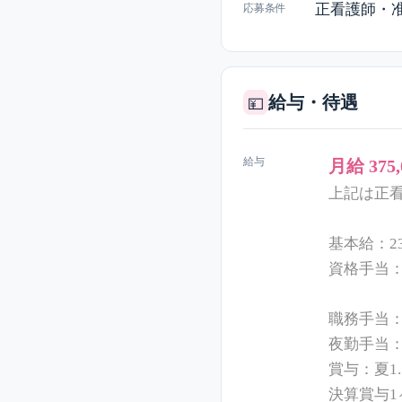
正看護師・
応募条件
給与・待遇
💴
給与
月給 375
上記は正
基本給：23
資格手当：看
准看護師
職務手当：4
夜勤手当：1
賞与：夏1
決算賞与1