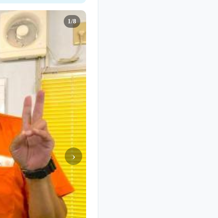
1/8
›