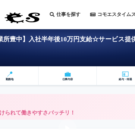
仕事を探す
コモエスタイム
所豊中】入社半年後10万円支給☆サービス提供
📍
💼
💴
勤務地
仕事内容
給与・待遇
けられて働きやすさバッチリ！