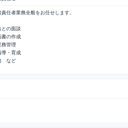
供責任者業務全般をお任せします。
族との面談
画書の作成
業務管理
指導・育成
務 など