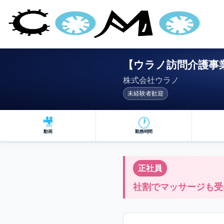
【ウラノ訪問介護事業
株式会社ウラノ
未経験者歓迎
🎥
🕐
動画
勤務時間
正社員
社割でマッサージも受