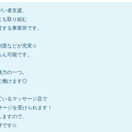
がい者支援、
にも取り組む
営する事業所です。
制度などが充実☆
ろん可能です。
魅力の一つ。
に働けます◎
ているマッサージ店で
サージを受けられます！
しますので、
評です☆