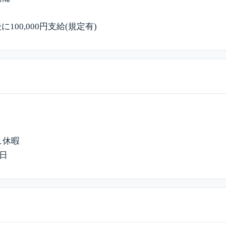
り
100,000円支給(規定有)
ュ休暇
5日