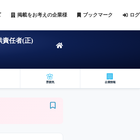
ズ
掲載をお考えの企業様
ブックマーク
ログ
責任者(正)
🌸
🏢
雰囲気
企業情報