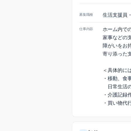
生活支援員
募集職種
ホーム内で
仕事内容
家事などの
障がいをお
寄り添った
＜具体的に
・移動、食
日常生活
・介護記録
・買い物代