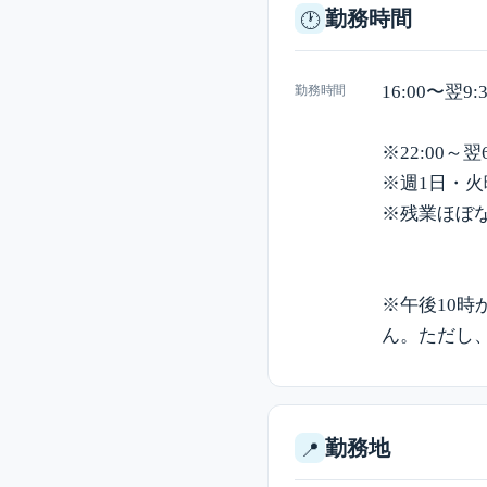
勤務時間
🕐
16:00〜翌9:
勤務時間
※22:00～
※週1日・
※残業ほぼ
※午後10時
ん。ただし
勤務地
📍