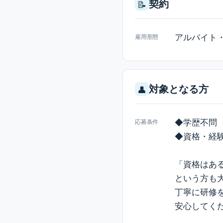
契約
📝
アルバイト
雇用形態
対象となる方
👤
◆学歴不問
応募条件
◆資格・経
「資格はあ
という方も
丁寧に研修
安心してく