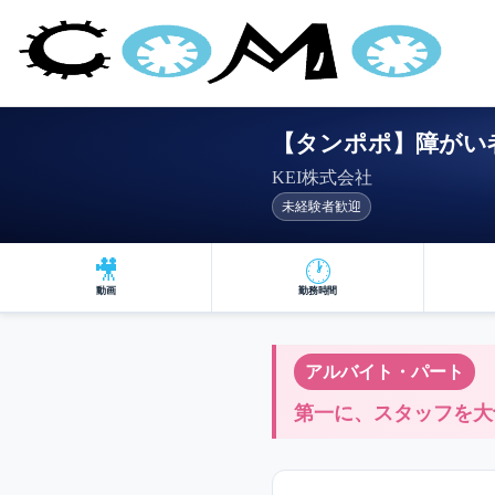
【タンポポ】障がい
KEI株式会社
未経験者歓迎
🎥
🕐
動画
勤務時間
アルバイト・パート
第一に、スタッフを大