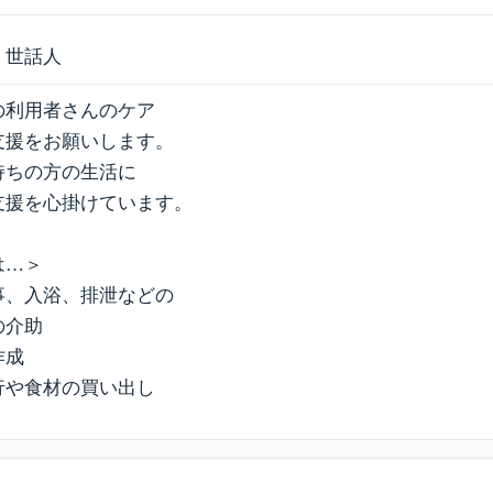
・世話人
の利用者さんのケア
支援をお願いします。
持ちの方の生活に
支援を心掛けています。
は…＞
事、入浴、排泄などの
の介助
作成
行や食材の買い出し