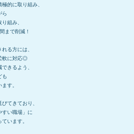
積極的に取り組み、
がら
取り組み、
時間まで削減！
される方には、
柔軟に対応◎
減できるよう、
ども
います。
延びてきており、
やすい職場」に
っています。