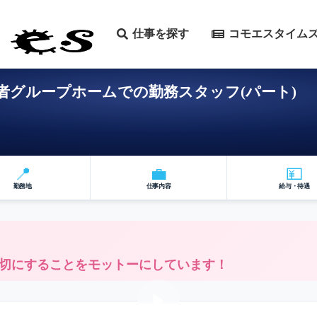
仕事を探す
コモエスタイム
者グループホームでの勤務スタッフ(パート)
📍
💼
💴
勤務地
仕事内容
給与・待遇
切にすることをモットーにしています！