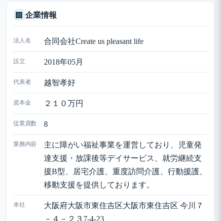
企業情報
🏢
法人名
合同会社Create us pleasant life
設立
2018年05月
代表者
越智孝好
資本金
２１０万円
従業員数
8
業務内容
主に障がい福祉事業を運営しており、児童発
達支援・放課後等デイサービス、就労継続支
援B型、居宅介護、重度訪問介護、行動援護、
移動支援を提供しております。
本社
大阪府大阪市東住吉区大阪市東住吉区 今川７
－４－２３7-4-23