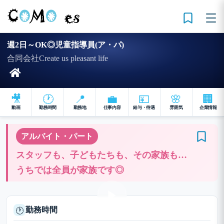
週2日～OK◎児童指導員(ア・パ)
合同会社Create us pleasant life
🎥
🕐
📍
💼
💴
🌸
🏢
動画
勤務時間
勤務地
仕事内容
給与・待遇
雰囲気
企業情報
アルバイト・パート
スタッフも、子どもたちも、その家族も…
うちでは全員が家族です◎
勤務時間
🕐