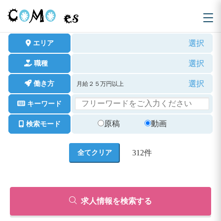
選択
エリア
選択
職種
選択
働き方
月給２５万円以上
キーワード
原稿
動画
検索モード
312
件
求人情報を検索する