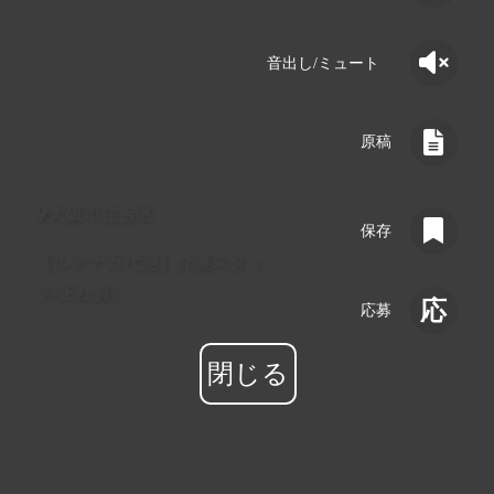
音出し/ミュート
原稿
詳細
大阪市住吉区
保存
【ルアナ万代池】介護スタッ
保存
フ(正社員)
応募
応募
閉じる