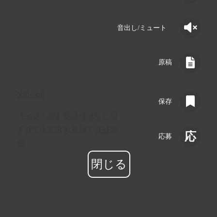
音出し/ミュート
原稿
詳細
高槻市
保存
【上牧の郷】残業ほぼなし◎
保存
子育て中の方も歓迎！看護師
応募
(正)
応募
閉じる