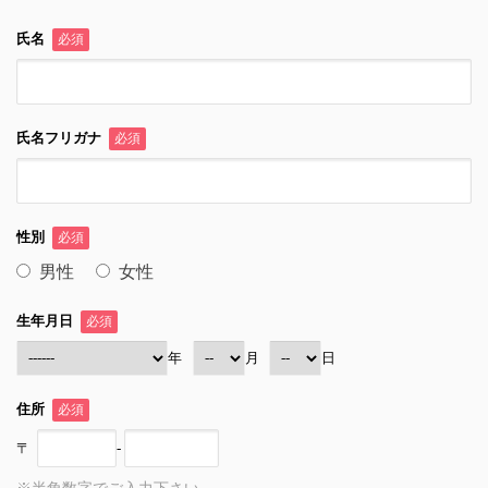
氏名
必須
氏名フリガナ
必須
性別
必須
男性
女性
生年月日
必須
年
月
日
住所
必須
〒
-