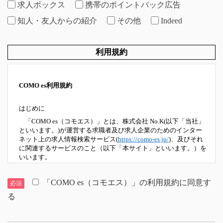
求人ボックス
携帯のポイントバック広告
知人・友人からの紹介
その他
Indeed
利用規約
COMO es利用規約
はじめに
「COMO es（コモエス）」とは、株式会社 No.K(以下「当社」
といいます。)が運営する求職者及び求人企業のためのインター
ネット上の求人情報検索サービス(
https://como-es.jp/
)、及びそれ
に関連するサービスのこと（以下「本サイト」といいます。）を
いいます。
本サイトのご利用にあたっては、以下の利用規約（以下「本規
約」といいます。）に同意していただいたものといたします。
「COMO es（コモエス）」の利用規約に同意す
必須
る
第１条 定義
本規約における主な用語の定義は、それぞれ以下に掲げる通りと
します。