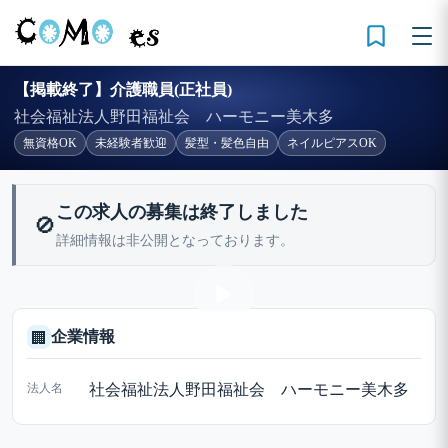
【掲載終了】介護職員(正社員)
社会福祉法人野田福祉会 ハーモニー美木多
無資格OK
未経験者歓迎
髪型・髪色自由
ネイルピアスOK
この求人の募集は終了しました
🚫
詳細情報は非公開となっております。
企業情報
🏢
法人名
社会福祉法人野田福祉会 ハーモニー美木多