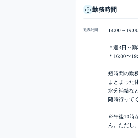
勤務時間
🕐
14:00～19:0
勤務時間
＊週3日～勤
＊16:00〜
短時間の勤
まとまった
水分補給な
随時行って
※午後10時
ん。ただし