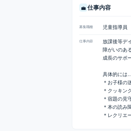
仕事内容
💼
児童指導員
募集職種
放課後等デ
仕事内容
障がいのあ
成長のサポ
具体的には
＊お子様の
＊クッキン
＊宿題の見
＊本の読み
＊レクリエ