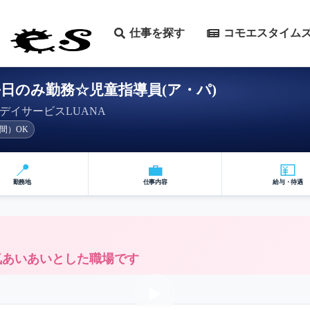
仕事を探す
コモエスタイム
×平日のみ勤務☆児童指導員(ア・パ)
デイサービスLUANA
間）OK
📍
💼
💴
勤務地
仕事内容
給与・待遇
★和気あいあいとした職場です