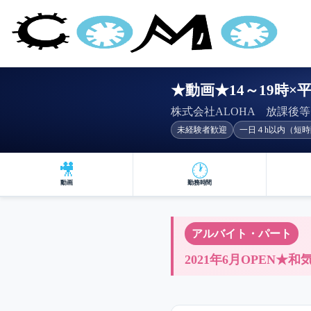
★動画★14～19時
株式会社ALOHA 放課後等
未経験者歓迎
一日４h以内（短時
🎥
🕐
動画
勤務時間
アルバイト・パート
2021年6月OPEN