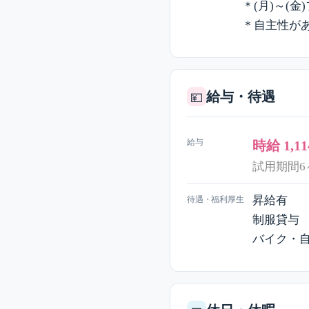
＊(月)～(
＊自主性が
給与・待遇
💴
給与
時給 1,1
試用期間6
昇給有
待遇・福利厚生
制服貸与
バイク・