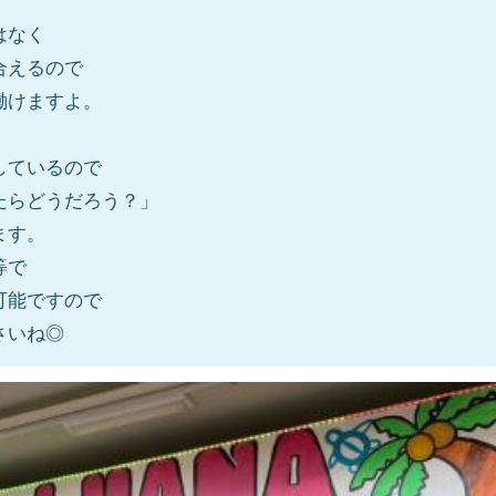
はなく
合えるので
働けますよ。
しているので
たらどうだろう？」
ます。
等で
可能ですので
さいね◎