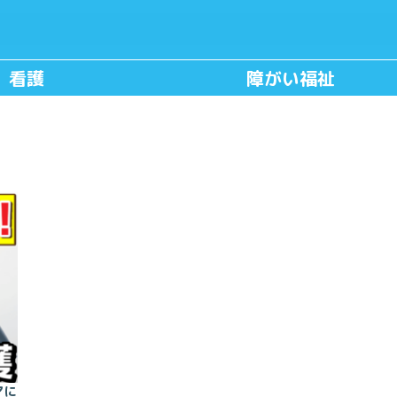
看護
障がい福祉
マに