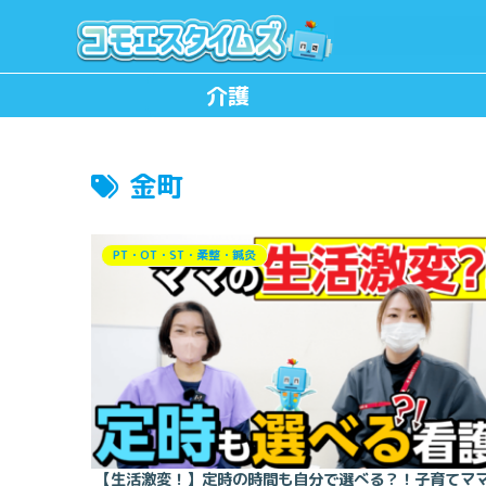
介護
金町
PT・OT・ST・柔整・鍼灸
【生活激変！】定時の時間も自分で選べる？！子育てマ