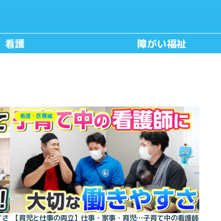
看護
障がい福祉
看護・医療編
すさ
【育児と仕事の両立】仕事・家事・育児…子育て中の看護師