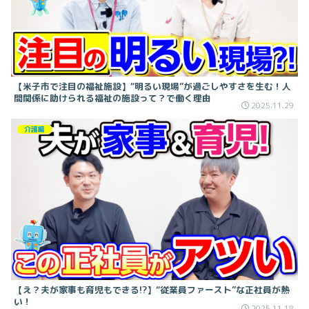
【米子市で注目の福祉施設】“明るい現場”が過ごしやすさを生む！人
間関係に助けられる福祉の施設って？で働く理由
2025.11.29
介護編
【え？夫が家事も育児もできる!?】“従業員ファースト”な正社員が熱
い！
2025.11.18