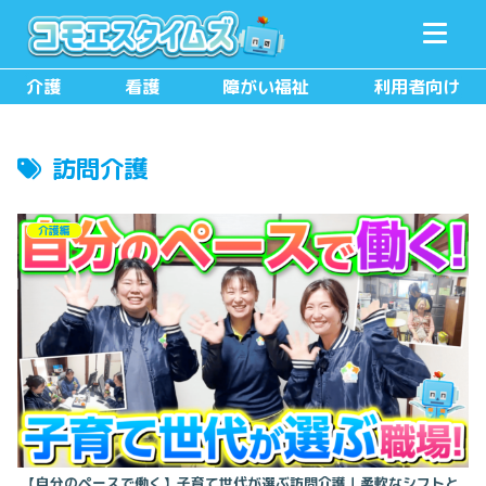
メニュー
検索
介護
看護
障がい福祉
利用者向け
訪問介護
介護編
【自分のペースで働く】子育て世代が選ぶ訪問介護｜柔軟なシフトと