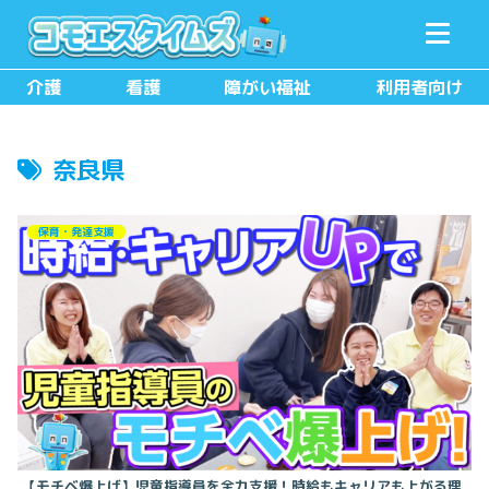
メニュー
検索
介護
看護
障がい福祉
利用者向け
奈良県
保育・発達支援
【モチベ爆上げ】児童指導員を全力支援！時給もキャリアも上がる理