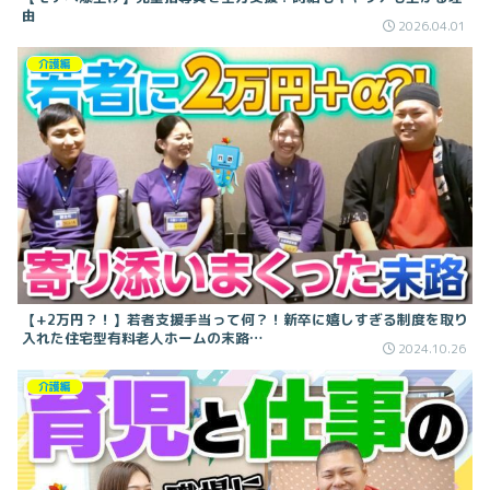
由
2026.04.01
介護編
【+2万円？！】若者支援手当って何？！新卒に嬉しすぎる制度を取り
入れた住宅型有料老人ホームの末路…
2024.10.26
介護編