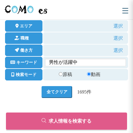
選択
エリア
選択
職種
選択
働き方
キーワード
原稿
動画
検索モード
1695
件
求人情報を検索する