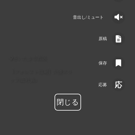
音出し/ミュート
原稿
詳細
さいたま市西区
保存
【フォレスト指扇】介護スタ
保存
ッフ(正社員)
応募
応募
閉じる