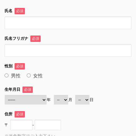
氏名
必須
氏名フリガナ
必須
性別
必須
男性
女性
生年月日
必須
年
月
日
住所
必須
〒
-