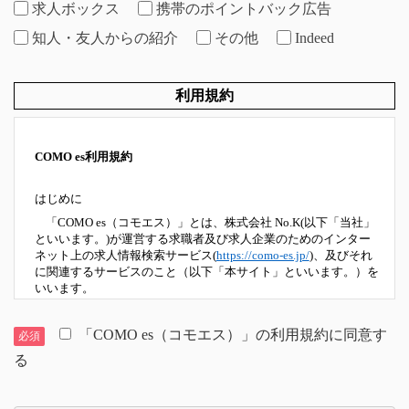
求人ボックス
携帯のポイントバック広告
知人・友人からの紹介
その他
Indeed
利用規約
COMO es利用規約
はじめに
「COMO es（コモエス）」とは、株式会社 No.K(以下「当社」
といいます。)が運営する求職者及び求人企業のためのインター
ネット上の求人情報検索サービス(
https://como-es.jp/
)、及びそれ
に関連するサービスのこと（以下「本サイト」といいます。）を
いいます。
本サイトのご利用にあたっては、以下の利用規約（以下「本規
約」といいます。）に同意していただいたものといたします。
「COMO es（コモエス）」の利用規約に同意す
必須
る
第１条 定義
本規約における主な用語の定義は、それぞれ以下に掲げる通りと
します。