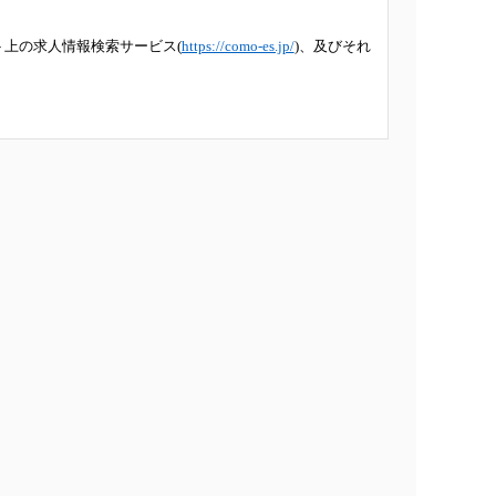
ト上の求人情報検索サービス(
https://como-es.jp/
)、及びそれ
は接点構築の機会をいいます。