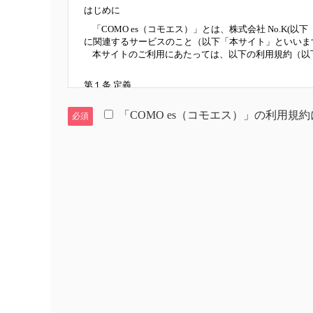
はじめに
「COMO es（コモエス）」とは、株式会社 No.
に関連するサービスのこと（以下「本サイト」といいま
本サイトのご利用にあたっては、以下の利用規約（以
第１条 定義
本規約における主な用語の定義は、それぞれ以下に掲げ
「COMO es（コモエス）」の利用規
１．求人掲載企業
必須
「求人掲載企業」とは、本サイトへ掲載する企業をい
２．求職者会員
「求職者会員」とは、本サイトをご利用いただくため
３．ユーザー
「ユーザー」とは、本サイトをご利用いただく掲載企
４．本コンテンツ
「本コンテンツ」とは、当社が撮影・制作した著作物
５．「本サービス」
「本サービス」とは、本サイトが提供するサービスの
６．「プレミート」
「プレミート」とは、求職者会員と求人掲載企業との
第２条 利用規約の範囲
ユーザーは本サイトの利用に関して適用される本規約に