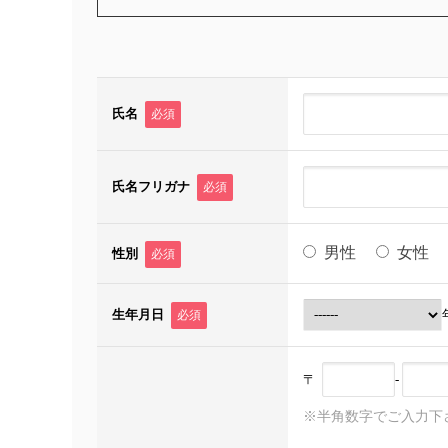
氏名
必須
氏名フリガナ
必須
男性
女性
性別
必須
生年月日
必須
〒
-
※半角数字でご入力下