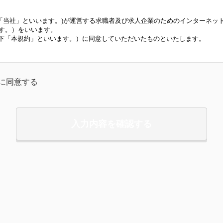
K(以下「当社」といいます。)が運営する求職者及び求人企業のためのインターネッ
す。）をいいます。
下「本規約」といいます。）に同意していただいたものといたします。
る通りとします。
約に同意する
います。
に、求職者登録する人をいいます。
業、求職者会員の総称をいいます。
（動画・画像・文字およびその他各種データ）
をいいます。
総称をいいます。
相互理解を目的として、応募または選考前に行われるカジュアルな面談また
同意するものとします。