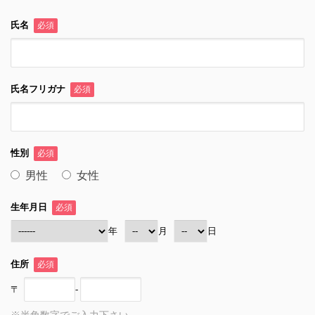
氏名
必須
氏名フリガナ
必須
性別
必須
男性
女性
生年月日
必須
年
月
日
住所
必須
〒
-