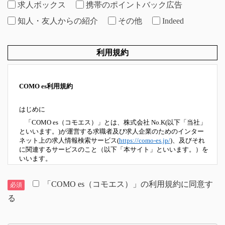
求人ボックス
携帯のポイントバック広告
知人・友人からの紹介
その他
Indeed
利用規約
COMO es利用規約
はじめに
「COMO es（コモエス）」とは、株式会社 No.K(以下「当社」
といいます。)が運営する求職者及び求人企業のためのインター
ネット上の求人情報検索サービス(
https://como-es.jp/
)、及びそれ
に関連するサービスのこと（以下「本サイト」といいます。）を
いいます。
本サイトのご利用にあたっては、以下の利用規約（以下「本規
約」といいます。）に同意していただいたものといたします。
「COMO es（コモエス）」の利用規約に同意す
必須
る
第１条 定義
本規約における主な用語の定義は、それぞれ以下に掲げる通りと
します。