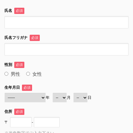
氏名
必須
氏名フリガナ
必須
性別
必須
男性
女性
生年月日
必須
年
月
日
住所
必須
〒
-