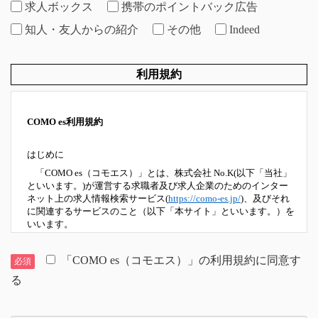
求人ボックス
携帯のポイントバック広告
知人・友人からの紹介
その他
Indeed
利用規約
COMO es利用規約
はじめに
「COMO es（コモエス）」とは、株式会社 No.K(以下「当社」
といいます。)が運営する求職者及び求人企業のためのインター
ネット上の求人情報検索サービス(
https://como-es.jp/
)、及びそれ
に関連するサービスのこと（以下「本サイト」といいます。）を
いいます。
本サイトのご利用にあたっては、以下の利用規約（以下「本規
約」といいます。）に同意していただいたものといたします。
「COMO es（コモエス）」の利用規約に同意す
必須
る
第１条 定義
本規約における主な用語の定義は、それぞれ以下に掲げる通りと
します。