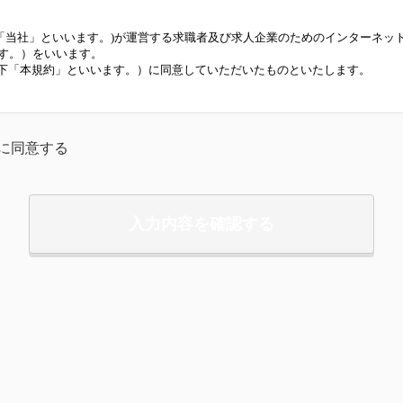
K(以下「当社」といいます。)が運営する求職者及び求人企業のためのインターネッ
す。）をいいます。
下「本規約」といいます。）に同意していただいたものといたします。
る通りとします。
約に同意する
います。
に、求職者登録する人をいいます。
業、求職者会員の総称をいいます。
（動画・画像・文字およびその他各種データ）
をいいます。
総称をいいます。
相互理解を目的として、応募または選考前に行われるカジュアルな面談また
同意するものとします。