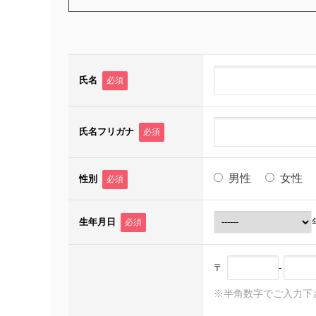
氏名
必須
氏名フリガナ
必須
男性
女性
性別
必須
生年月日
必須
〒
-
※半角数字でご入力下