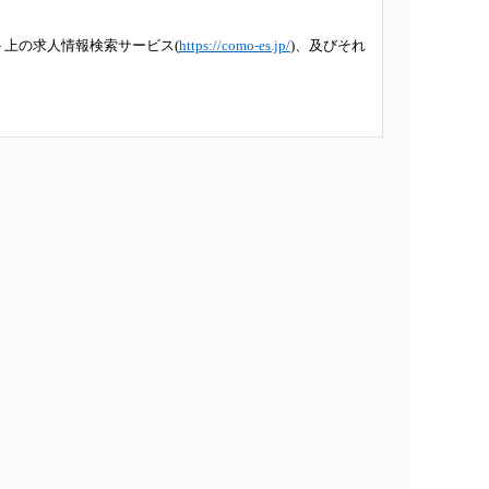
ト上の求人情報検索サービス(
https://como-es.jp/
)、及びそれ
は接点構築の機会をいいます。