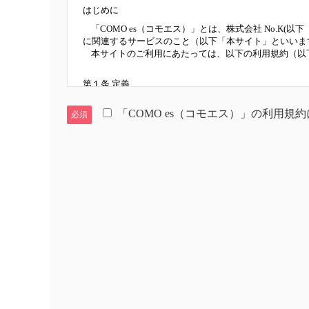
はじめに
「COMO es（コモエス）」とは、株式会社 No.
に関連するサービスのこと（以下「本サイト」といいま
本サイトのご利用にあたっては、以下の利用規約（以
第１条 定義
本規約における主な用語の定義は、それぞれ以下に掲げ
「COMO es（コモエス）」の利用規
１．求人掲載企業
必須
「求人掲載企業」とは、本サイトへ掲載する企業をい
２．求職者会員
「求職者会員」とは、本サイトをご利用いただくため
３．ユーザー
「ユーザー」とは、本サイトをご利用いただく掲載企
４．本コンテンツ
「本コンテンツ」とは、当社が撮影・制作した著作物
５．「本サービス」
「本サービス」とは、本サイトが提供するサービスの
６．「プレミート」
「プレミート」とは、求職者会員と求人掲載企業との
第２条 利用規約の範囲
ユーザーは本サイトの利用に関して適用される本規約に