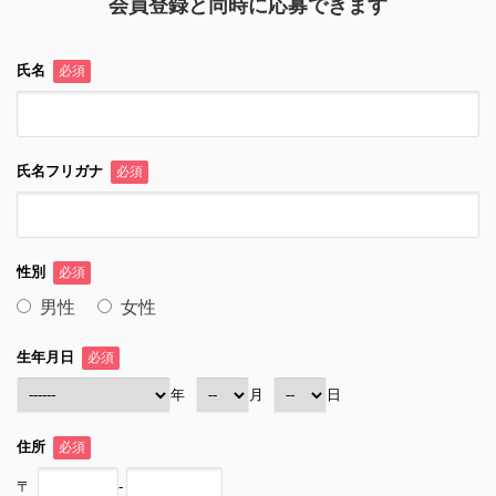
会員登録と同時に応募できます
氏名
必須
氏名フリガナ
必須
性別
必須
男性
女性
生年月日
必須
年
月
日
住所
必須
〒
-