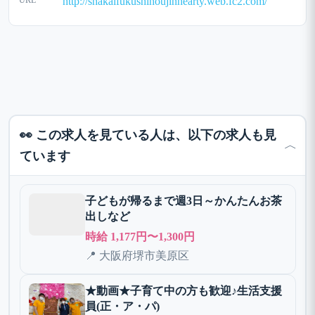
URL
http://shakaifukushihoujinhearty.web.fc2.com/
👀 この求人を見ている人は、以下の求人も見
﹀
ています
子どもが帰るまで週3日～かんたんお茶
出しなど
時給 1,177円〜1,300円
📍 大阪府堺市美原区
★動画★子育て中の方も歓迎♪生活支援
員(正・ア・パ)