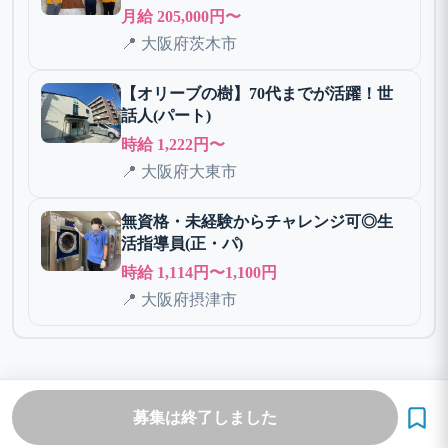
月給 205,000円〜
📍 大阪府茨木市
【オリーブの樹】70代までが活躍！世
話人(パート)
時給 1,222円〜
📍 大阪府大東市
無資格・未経験からチャレンジ可◎生
活指導員(正・パ)
時給 1,114円〜1,100円
📍 大阪府摂津市
募集は終了しました