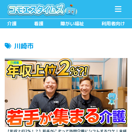
メニュー
検索
介護
看護
障がい福祉
利用者向け
川崎市
介護編
【年収上位2%！？】若手がこぞって訪問介護にシフトするワケ｜未経